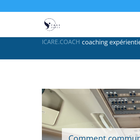
c
o
a
c
h
i
n
g
e
x
p
é
r
i
e
n
t
i
ICARE.COACH
Comment communi