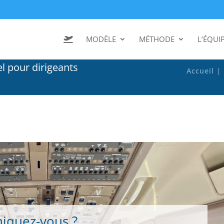
MODÈLE
MÉTHODE
L’ÉQUI
e
l
p
o
u
r
d
i
r
i
g
e
a
n
t
s
Accueil
|
quez-vous ?