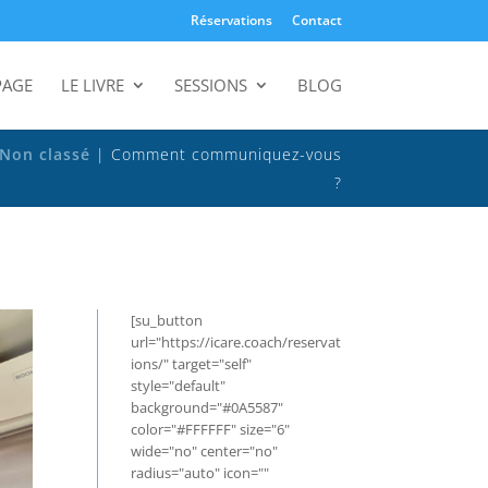
Réservations
Contact
PAGE
LE LIVRE
SESSIONS
BLOG
Non classé
|
Comment communiquez-vous
?
[su_button
url="https://icare.coach/reservat
ions/" target="self"
style="default"
background="#0A5587"
color="#FFFFFF" size="6"
wide="no" center="no"
radius="auto" icon=""