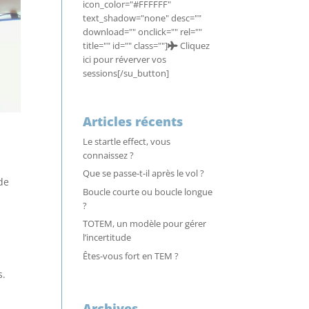
icon_color="#FFFFFF"
text_shadow="none" desc=""
download="" onclick="" rel=""
title="" id="" class=""]
Cliquez
ici pour réverver vos
sessions[/su_button]
Articles récents
Le startle effect, vous
connaissez ?
Que se passe-t-il après le vol ?
de
Boucle courte ou boucle longue
?
TOTEM, un modèle pour gérer
l’incertitude
Êtes-vous fort en TEM ?
s.
Archives